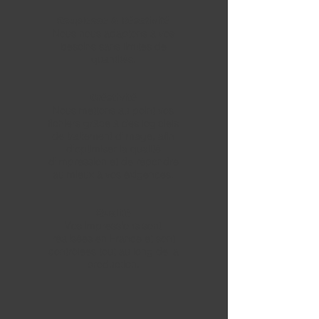
Souplesse & Réactivité
Nous nous adaptons à vos
besoins sans limites de
quantités.
Créativité
Nous mettons au point vos
fichiers grâce à des logiciels
de traitement d'image, afin
d'optimiser la qualité
d'impression et de répondre
au mieux à vos éxigences.
Qualité
Vos impressions sont
réalisées en France et sont
contrôlées tout au long de la
production.