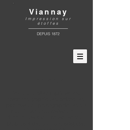
Viannay
Impression sur
étoffes
DEPUIS 1872
Bienvenue
Vous souhaitez imprimer vos
créations graphiques, artistiques,
picturales ou photographiques sur
tissu ? Dans nos ateliers, nous
donnons vie à vos projets en vous
proposant des solutions adaptées
à votre créativité.